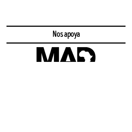
Nos apoya
MAD
África
es una ONG que trabaja para conseguir una sociedad
plural, integradora, justa, ecofeminista y equitativa, que lucha contra
las desigualdades globales y locales.
http://www.madafrica.es/