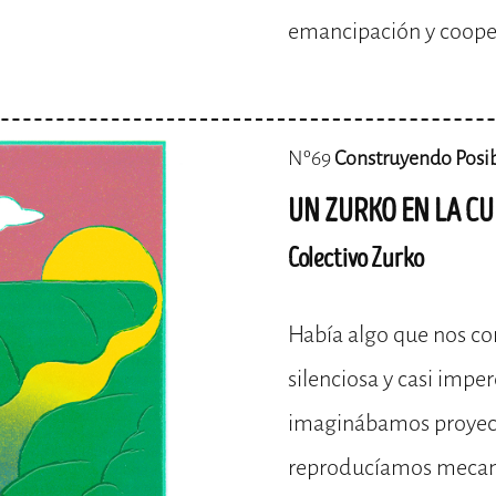
emancipación y coope
Nº69
Construyendo Posi
UN ZURKO EN LA C
Colectivo Zurko
Había algo que nos co
silenciosa y casi impe
imaginábamos proyecto
reproducíamos mecan