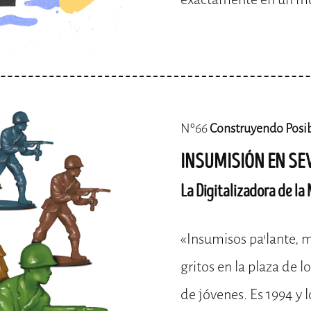
Nº66
Construyendo Posi
INSUMISIÓN EN SE
La Digitalizadora de la
«Insumisos pa’lante, mi
gritos en la plaza de l
de jóvenes. Es 1994 y 