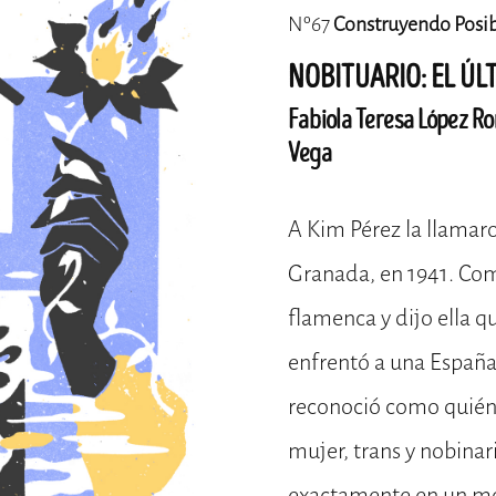
Nº67
Construyendo Posib
NOBITUARIO: EL ÚL
Fabiola Teresa López R
Vega
A Kim Pérez la llamar
Granada, en 1941. Co
flamenca y dijo ella qu
enfrentó a una España 
reconoció como quién
mujer, trans y nobinar
exactamente en un mo