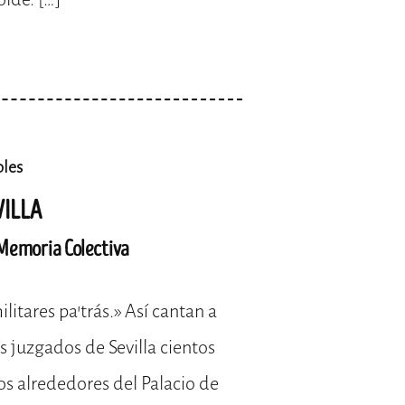
bles
VILLA
 Memoria Colectiva
litares pa’trás.» Así cantan a
os juzgados de Sevilla cientos
los alrededores del Palacio de