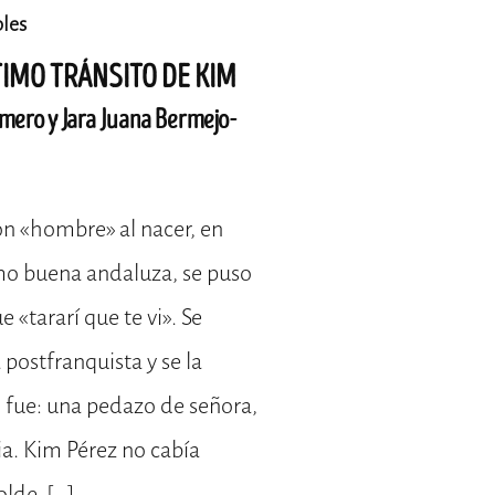
les
TIMO TRÁNSITO DE KIM
omero y Jara Juana Bermejo-
on «hombre» al nacer, en
mo buena andaluza, se puso
e «tararí que te vi». Se
postfranquista y se la
 fue: una pedazo de señora,
ia. Kim Pérez no cabía
lde. […]