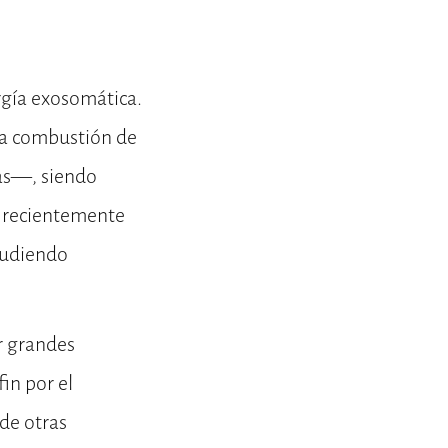
rgía exosomática.
la combustión de
as—, siendo
o recientemente
 pudiendo
r grandes
in por el
 de otras