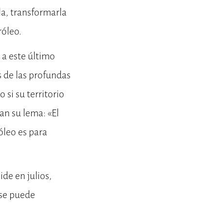
la, transformarla
róleo.
 a este último
s de las profundas
si su territorio
an su lema: «El
róleo es para
de en julios,
 se puede