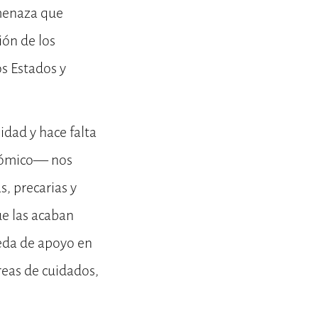
amenaza que
ión de los
os Estados y
idad y hace falta
onómico— nos
, precarias y
ue las acaban
ueda de apoyo en
eas de cuidados,