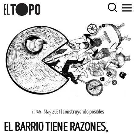
Skip
EL TOPO
El periódico tabernario más leído de Sevilla
to
content
nº46 · May 2021 |
construyendo posibles
EL BARRIO TIENE RAZONES,