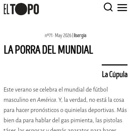
EL TOPO
El periódico tabernario más leído de Sevilla
Skip
nº71 · May 2026 |
lisergia
to
LA PORRA DEL MUNDIAL
content
La Cúpula
Este verano se celebra el mundial de fútbol
masculino en
América
. Y, la verdad, no está la cosa
para hacer pronósticos o quinielas deportivas. Más
bien da para hablar del gas pimienta, las pistolas
táser, las esposas y demás aparatos para hacer