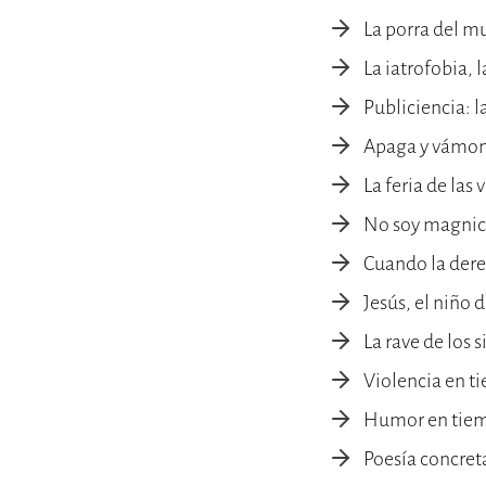
La porra del m
La iatrofobia, 
Publiciencia: 
Apaga y vámo
La feria de las
No soy magnici
Cuando la dere
Jesús, el niño 
La rave de los s
Violencia en 
Humor en tiem
Poesía concret