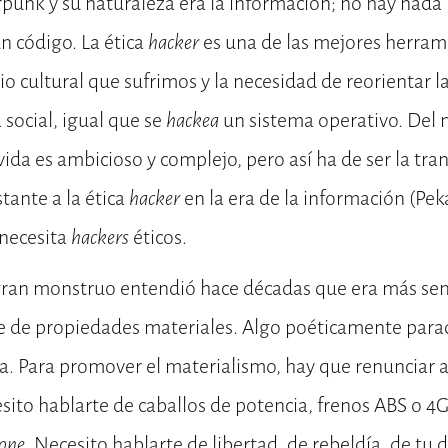
punk y su naturaleza era la información; no hay nad
n código. La ética
hacker
es una de las mejores herram
o cultural que sufrimos y la necesidad de reorientar la
 social, igual que se
hackea
un sistema operativo. Del
vida es ambicioso y complejo, pero así ha de ser la tran
tante a la ética
hacker
en la era de la información (Pe
 necesita
hackers
éticos.
 gran monstruo entendió hace décadas que era más sen
 de propiedades materiales. Algo poéticamente parad
ta. Para promover el materialismo, hay que renunciar a
sito hablarte de caballos de potencia, frenos ABS o 4G
one
. Necesito hablarte de libertad, de rebeldía, de tu 