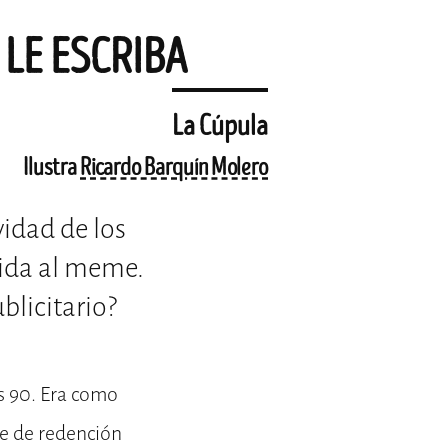
 LE ESCRIBA
La Cúpula
Ilustra
Ricardo Barquín Molero
vidad de los
cida al meme.
blicitario?
os 90. Era como
ie de redención