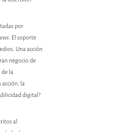
tadas por
news
. El soporte
medios. Una acción
gran negocio de
 de la
acción, la
blicidad digital?
itos al