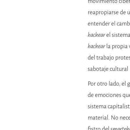
movimiento ciber
reapropiarse de u
entender el cambi
hackear
el sistema
hackear
la propia 
del trabajo protes
sabotaje cultural
Por otro lado, el
de emociones que
sistema capitalis
material. No nece
fistro del
smartph