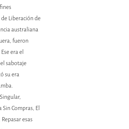
fines
 de Liberación de
encia australiana
uera, fueron
 Ese era el
el sabotaje
zó su era
tumba.
Singular,
a Sin Compras, El
. Repasar esas