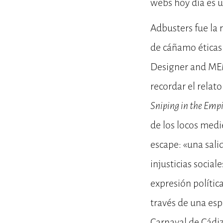
webs hoy día es u
Adbusters fue la r
de cáñamo éticas 
Designer and MEME
recordar el relat
Sniping in the Empi
de los locos medi
escape: «una sali
injusticias soci
expresión polític
través de una esp
Carnaval de Cádiz