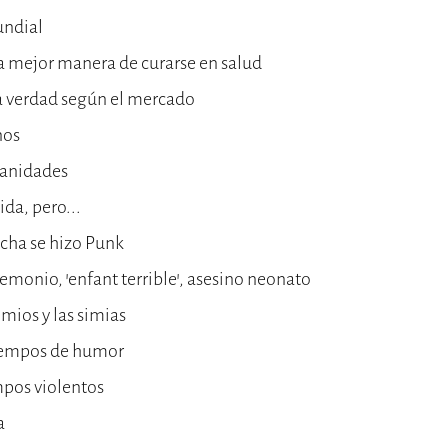
undial
la mejor manera de curarse en salud
la verdad según el mercado
nos
 vanidades
da, pero...
cha se hizo Punk
demonio, 'enfant terrible', asesino neonato
imios y las simias
tiempos de humor
pos violentos
a