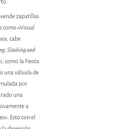
rto.
 vende zapatillas
os como «Visual
sea, cabe
ng, Slashing and
i, como la Fiesta
lo una válvula de
cumulada por
ntrado una
nsivamente a
s». Esto con el
 la disensión