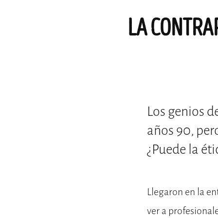
LA CONTRAP
Los genios d
años 90, per
¿Puede la ét
Llegaron en la en
ver a profesional