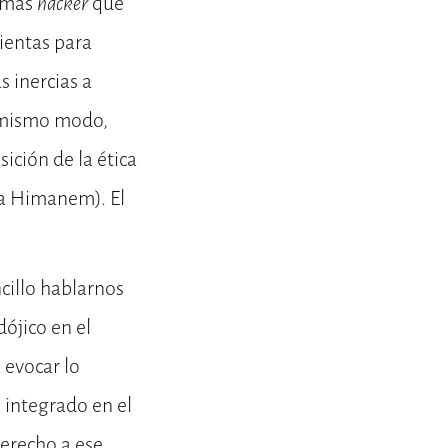
a más
hacker
que
ientas para
s inercias a
 mismo modo,
sición de la ética
ka Himanem). El
cillo hablarnos
ójico en el
 evocar lo
 integrado en el
derecho a ese