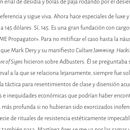
n erial de desidia y bolas de paja rodando por el desie
eferencia y sigue viva. Ahora hace especiales de luxe y
a 145 dólares. Sí, 145. Es una gran fundación con carg
 Propagator». Para no mitificar el caso hasta la náu
o que Mark Dery y su manifiesto
Culture Jamming: Hacki
re of Signs
hicieron sobre Adbusters. Él se preguntaba s
eval a la que se relaciona lejanamente, siempre fue so
da táctica para resentimientos de clase y disensión a
ales e inequidades económicas que podrían haber enco
a más profunda si no hubieran sido exorcizados inofe
ecie de rituales de resistencia estéticamente impecable
 también pasa. Martínez Ares se me va por las ramas y