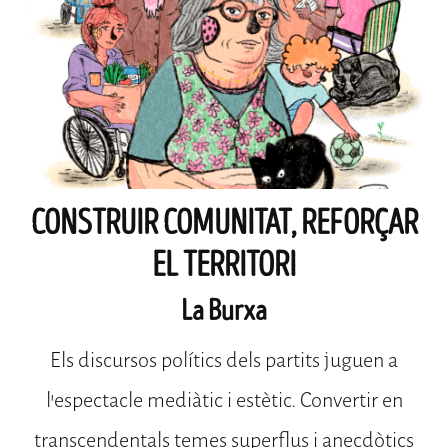
CONSTRUIR COMUNITAT, REFORÇAR
EL TERRITORI
La Burxa
Els discursos polítics dels partits juguen a
l’espectacle mediàtic i estètic. Convertir en
transcendentals temes superflus i anecdòtics