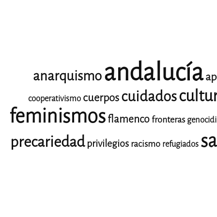
andalucía
anarquismo
ap
cultu
cuidados
cuerpos
cooperativismo
feminismos
flamenco
fronteras
genocid
sa
precariedad
privilegios
racismo
refugiados