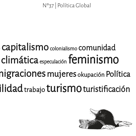
Nº37 | Política Global
capitalismo
comunidad
o
colonialismo
feminismo
climática
especulación
igraciones
mujeres
Política
okupación
turismo
ilidad
turistificación
trabajo