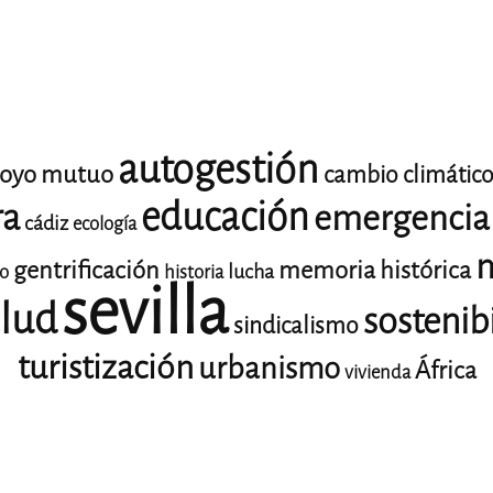
autogestión
oyo mutuo
cambio climátic
educación
ra
emergencia 
cádiz
ecología
m
gentrificación
memoria histórica
lucha
io
historia
sevilla
lud
sostenib
sindicalismo
turistización
urbanismo
África
vivienda