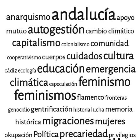
andalucía
anarquismo
apoyo
autogestión
mutuo
cambio climático
capitalismo
comunidad
colonialismo
cultura
cuidados
cuerpos
cooperativismo
educación
emergencia
cádiz
ecología
feminismo
climática
especulación
feminismos
flamenco
fronteras
gentrificación
memoria
lucha
genocidio
historia
migraciones
mujeres
histórica
precariedad
Política
okupación
privilegios