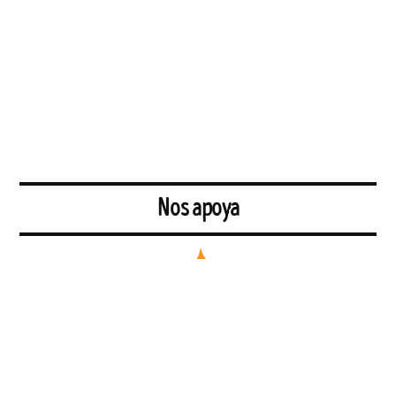
Nos apoya
Un equipo que presta servicios de formación, asesoría y
acompañamiento en el marco de la economía social y solidaria sin