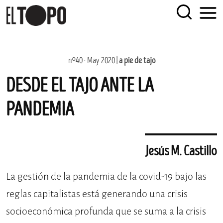
EL TOPO
El periódico tabernario más leído de Sevilla
Skip
nº40 · May 2020 |
a pie de tajo
to
DESDE EL TAJO ANTE LA
content
PANDEMIA
Jesús M. Castillo
La gestión de la pandemia de la covid-19 bajo las
reglas capitalistas está generando una crisis
socioeconómica profunda que se suma a la crisis