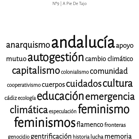
Nº9 | A Pie De Tajo
andalucía
anarquismo
apoyo
autogestión
mutuo
cambio climático
capitalismo
comunidad
colonialismo
cultura
cuidados
cuerpos
cooperativismo
educación
emergencia
cádiz
ecología
feminismo
climática
especulación
feminismos
flamenco
fronteras
gentrificación
memoria
lucha
genocidio
historia