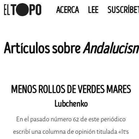
ACERCA
LEE
SUSCRÍBE
EL TOPO
El periódico tabernario más leído de Sevilla
Skip
Artículos sobre
Andalucis
to
content
MENOS ROLLOS DE VERDES MARES
Lubchenko
En el pasado número 62 de este periódico
escribí una columna de opinión titulada «It’s