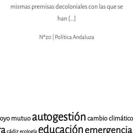
mismas premisas decoloniales con las que se
han […]
Nº20 | Política Andaluza
autogestión
oyo mutuo
cambio climátic
educación
ra
emergencia 
cádiz
ecología