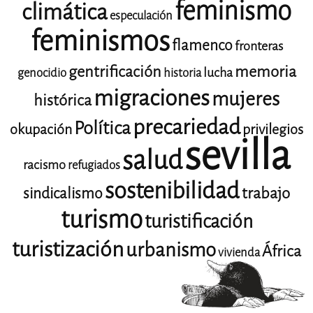
feminismo
climática
especulación
feminismos
flamenco
fronteras
gentrificación
memoria
lucha
genocidio
historia
migraciones
mujeres
histórica
precariedad
Política
okupación
privilegios
sevilla
salud
racismo
refugiados
sostenibilidad
trabajo
sindicalismo
turismo
turistificación
turistización
urbanismo
África
vivienda