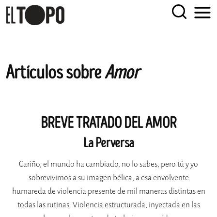
EL TOPO
El periódico tabernario más leído de Sevilla
Skip
Artículos sobre
Amor
to
content
BREVE TRATADO DEL AMOR
La Perversa
Cariño, el mundo ha cambiado, no lo sabes, pero tú y yo
sobrevivimos a su imagen bélica, a esa envolvente
humareda de violencia presente de mil maneras distintas en
todas las rutinas. Violencia estructurada, inyectada en las