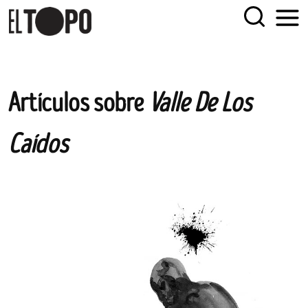
EL TOPO
El periódico tabernario más leído de Sevilla
Skip
Artículos sobre
Valle De Los
to
content
Caídos