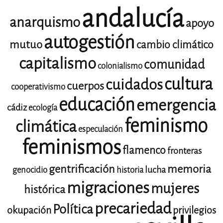
andalucía
anarquismo
apoyo
autogestión
mutuo
cambio climático
capitalismo
comunidad
colonialismo
cultura
cuidados
cuerpos
cooperativismo
educación
emergencia
cádiz
ecología
feminismo
climática
especulación
feminismos
flamenco
fronteras
gentrificación
memoria
lucha
genocidio
historia
migraciones
mujeres
histórica
precariedad
Política
okupación
privilegios