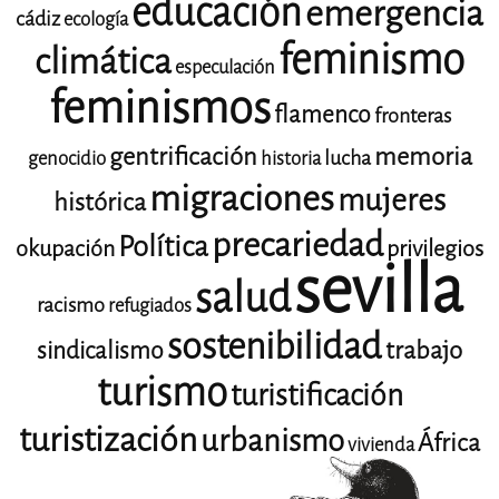
educación
emergencia
cádiz
ecología
feminismo
climática
especulación
feminismos
flamenco
fronteras
gentrificación
memoria
lucha
genocidio
historia
migraciones
mujeres
histórica
precariedad
Política
okupación
privilegios
sevilla
salud
racismo
refugiados
sostenibilidad
trabajo
sindicalismo
turismo
turistificación
turistización
urbanismo
África
vivienda