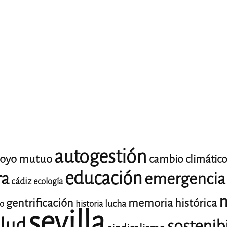
autogestión
oyo mutuo
cambio climátic
educación
ra
emergencia 
cádiz
ecología
m
gentrificación
memoria histórica
lucha
io
historia
sevilla
lud
sostenib