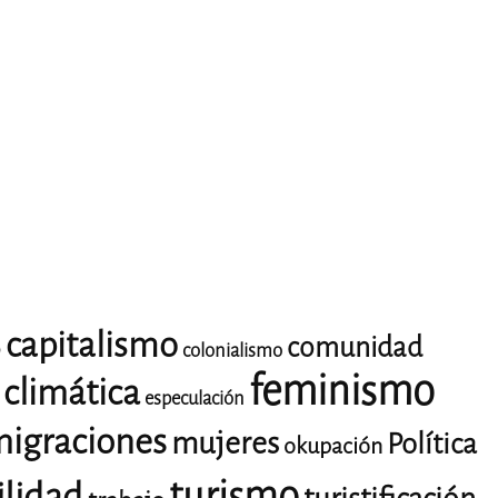
capitalismo
comunidad
o
colonialismo
feminismo
climática
especulación
igraciones
mujeres
Política
okupación
turismo
ilidad