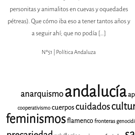
personitas y animalitos en cuevas y oquedades
pétreas). Que cómo iba eso a tener tantos años y
a seguir ahí; que no podía […]
Nº51 | Política Andaluza
andalucía
anarquismo
ap
cultu
cuidados
cuerpos
cooperativismo
feminismos
flamenco
fronteras
genocid
sa
precariedad