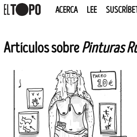
ACERCA
LEE
SUSCRÍBE
EL TOPO
El periódico tabernario más leído de Sevilla
Skip
Artículos sobre
Pinturas R
to
content