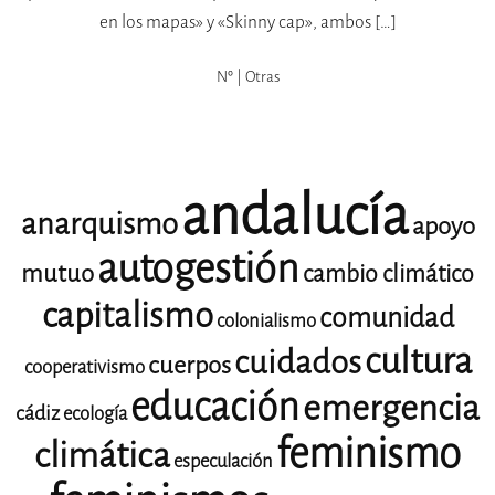
en los mapas» y «Skinny cap», ambos […]
Nº | Otras
andalucía
anarquismo
apoyo
autogestión
mutuo
cambio climático
capitalismo
comunidad
colonialismo
cultura
cuidados
cuerpos
cooperativismo
educación
emergencia
cádiz
ecología
feminismo
climática
especulación