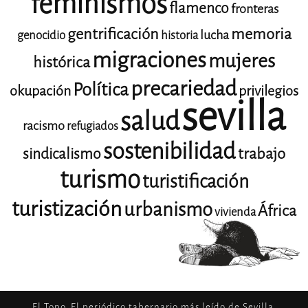
feminismos
flamenco
fronteras
gentrificación
memoria
lucha
genocidio
historia
migraciones
mujeres
histórica
precariedad
Política
okupación
privilegios
sevilla
salud
racismo
refugiados
sostenibilidad
trabajo
sindicalismo
turismo
turistificación
turistización
urbanismo
África
vivienda
El Topo. El periódico tabernario más leído de Sevilla.