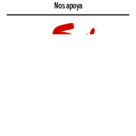
Nos apoya
Solidaridad Internacional Andalucía
es una Organización Social de
Cooperación sin ánimo de lucro creada en 1996 con el objetivo de
trabajar en la consecución de la erradicación de la pobreza.
Desde ese mismo año hasta hoy, SIA ha pasado por múltiples
situaciones y ha llevado a cabo numerosas y diversos tipos de
acciones. Se han realizado un gran número de proyectos de