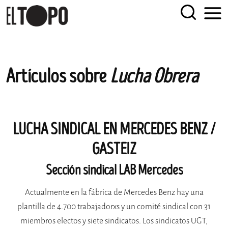
EL TOPO
El periódico tabernario más leído de Sevilla
Skip
Artículos sobre
Lucha Obrera
to
content
LUCHA SINDICAL EN MERCEDES BENZ /
GASTEIZ
Sección sindical LAB Mercedes
Actualmente en la fábrica de Mercedes Benz hay una
plantilla de 4.700 trabajadorxs y un comité sindical con 31
miembros electos y siete sindicatos. Los sindicatos UGT,