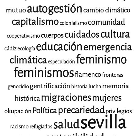
autogestión
mutuo
cambio climático
capitalismo
comunidad
colonialismo
cultura
cuidados
cuerpos
cooperativismo
educación
emergencia
cádiz
ecología
feminismo
climática
especulación
feminismos
flamenco
fronteras
gentrificación
memoria
lucha
genocidio
historia
migraciones
mujeres
histórica
precariedad
Política
okupación
privilegios
sevilla
salud
racismo
refugiados