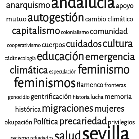
andalucía
anarquismo
apoyo
autogestión
mutuo
cambio climático
capitalismo
comunidad
colonialismo
cultura
cuidados
cuerpos
cooperativismo
educación
emergencia
cádiz
ecología
feminismo
climática
especulación
feminismos
flamenco
fronteras
gentrificación
memoria
lucha
genocidio
historia
migraciones
mujeres
histórica
precariedad
Política
okupación
privilegios
sevilla
salud
racismo
refugiados