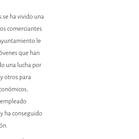
 se ha vivido una
los comerciantes
 Ayuntamiento le
jóvenes que han
ido una lucha por
 y otros para
conómicos,
an empleado
o y ha conseguido
ión.