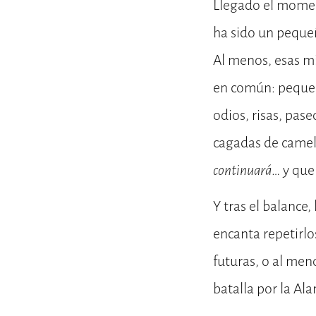
Llegado el moment
ha sido un peque
Al menos, esas mi
en común: pequeña
odios, risas, pas
cagadas de camell
continuará
… y que
Y tras el balance
encanta repetirlo
futuras, o al men
batalla por la A