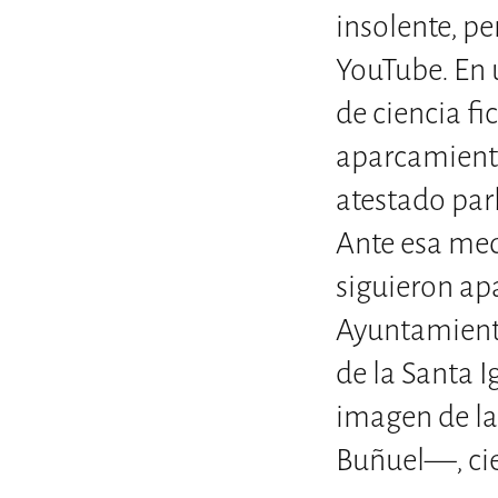
insolente, pe
YouTube. En u
de ciencia f
aparcamiento
atestado par
Ante esa med
siguieron ap
Ayuntamiento
de la Santa 
imagen de la
Buñuel—, cier