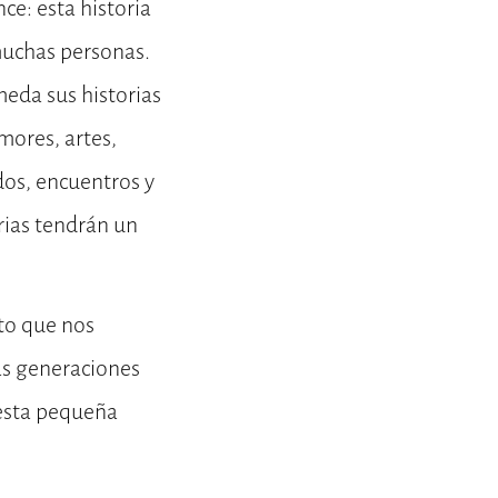
ce: esta historia
muchas personas.
meda sus historias
mores, artes,
dos, encuentros y
orias tendrán un
nto que nos
las generaciones
 esta pequeña