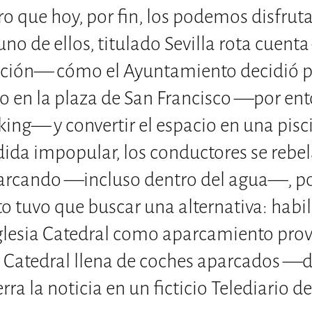
ro que hoy, por fin, los podemos disfruta
no de ellos, titulado Sevilla rota cuent
icción— cómo el Ayuntamiento decidió pr
 en la plaza de San Francisco —por ent
king— y convertir el espacio en una pisc
ida impopular, los conductores se rebel
arcando —incluso dentro del agua—, por
 tuvo que buscar una alternativa: habili
Iglesia Catedral como aparcamiento provi
 Catedral llena de coches aparcados —
ra la noticia en un ficticio Telediario de