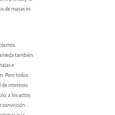
ios de masas es
solemos
Alameda también
tajas e
n. Pero todos
i
de intereses
o, a los actos,
e convicción.