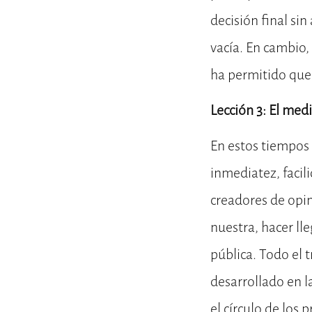
decisión final si
vacía. En cambio
ha permitido que
Lección 3: El med
En estos tiempos d
inmediatez, facil
creadores de opi
nuestra, hacer ll
pública. Todo el 
desarrollado en l
el círculo de los