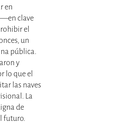
r en
a —en clave
ohibir el
onces, un
ina pública.
aron y
 lo que el
tar las naves
sional. La
digna de
l futuro.