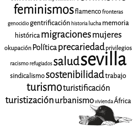
feminismos
flamenco
fronteras
gentrificación
memoria
lucha
genocidio
historia
migraciones
mujeres
histórica
precariedad
Política
okupación
privilegios
sevilla
salud
racismo
refugiados
sostenibilidad
trabajo
sindicalismo
turismo
turistificación
turistización
urbanismo
África
vivienda