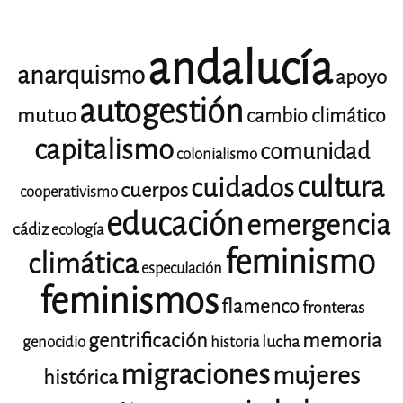
andalucía
anarquismo
apoyo
autogestión
mutuo
cambio climático
capitalismo
comunidad
colonialismo
cultura
cuidados
cuerpos
cooperativismo
educación
emergencia
cádiz
ecología
feminismo
climática
especulación
feminismos
flamenco
fronteras
gentrificación
memoria
lucha
genocidio
historia
migraciones
mujeres
histórica