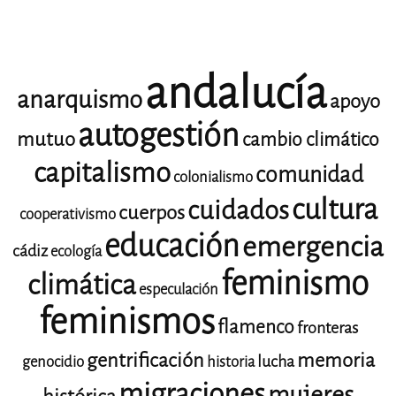
andalucía
anarquismo
apoyo
autogestión
mutuo
cambio climático
capitalismo
comunidad
colonialismo
cultura
cuidados
cuerpos
cooperativismo
educación
emergencia
cádiz
ecología
feminismo
climática
especulación
feminismos
flamenco
fronteras
gentrificación
memoria
lucha
genocidio
historia
migraciones
mujeres