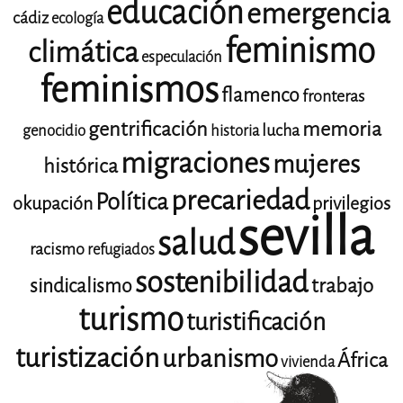
educación
emergencia
cádiz
ecología
feminismo
climática
especulación
feminismos
flamenco
fronteras
gentrificación
memoria
lucha
genocidio
historia
migraciones
mujeres
histórica
precariedad
Política
okupación
privilegios
sevilla
salud
racismo
refugiados
sostenibilidad
trabajo
sindicalismo
turismo
turistificación
turistización
urbanismo
África
vivienda