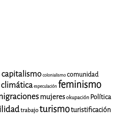
capitalismo
comunidad
o
colonialismo
feminismo
climática
especulación
igraciones
mujeres
Política
okupación
turismo
ilidad
turistificación
trabajo