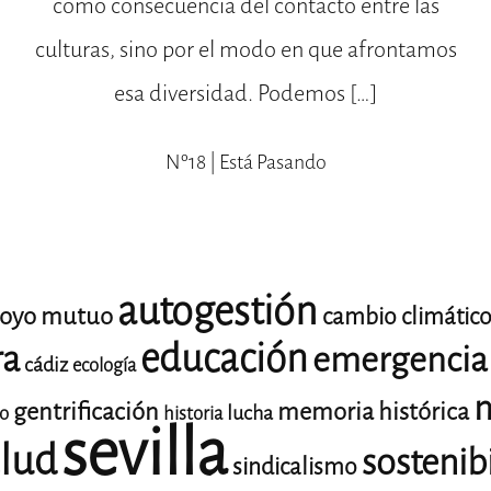
como consecuencia del contacto entre las
culturas, sino por el modo en que afrontamos
esa diversidad. Podemos […]
Nº18 | Está Pasando
autogestión
oyo mutuo
cambio climátic
educación
ra
emergencia 
cádiz
ecología
m
gentrificación
memoria histórica
lucha
io
historia
sevilla
lud
sostenib
sindicalismo