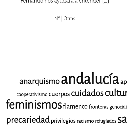
Fernando nos ayudará a entender […]
Nº | Otras
andalucía
anarquismo
ap
cultu
cuidados
cuerpos
cooperativismo
feminismos
flamenco
fronteras
genocid
sa
precariedad
privilegios
racismo
refugiados