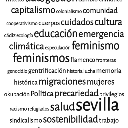
capitalismo
comunidad
colonialismo
cultura
cuidados
cuerpos
cooperativismo
educación
emergencia
cádiz
ecología
feminismo
climática
especulación
feminismos
flamenco
fronteras
gentrificación
memoria
lucha
genocidio
historia
migraciones
mujeres
histórica
precariedad
Política
okupación
privilegios
sevilla
salud
racismo
refugiados
sostenibilidad
trabajo
sindicalismo