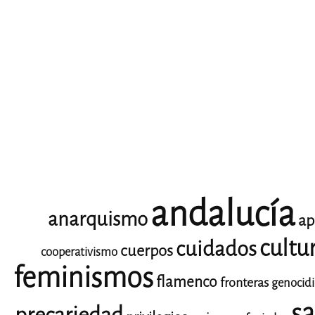
andalucía
anarquismo
ap
cultu
cuidados
cuerpos
cooperativismo
feminismos
flamenco
fronteras
genocid
sa
precariedad