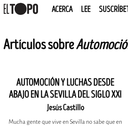
ACERCA
LEE
SUSCRÍBE
EL TOPO
El periódico tabernario más leído de Sevilla
Skip
Artículos sobre
Automoció
to
content
AUTOMOCIÓN Y LUCHAS DESDE
ABAJO EN LA SEVILLA DEL SIGLO XXI
Jesús Castillo
Mucha gente que vive en Sevilla no sabe que en