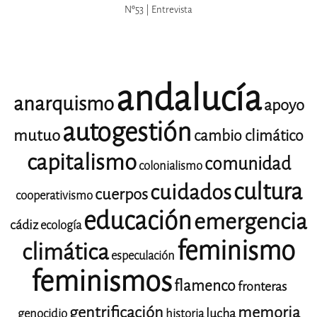
Nº53 | Entrevista
andalucía
anarquismo
apoyo
autogestión
mutuo
cambio climático
capitalismo
comunidad
colonialismo
cultura
cuidados
cuerpos
cooperativismo
educación
emergencia
cádiz
ecología
feminismo
climática
especulación
feminismos
flamenco
fronteras
gentrificación
memoria
lucha
genocidio
historia