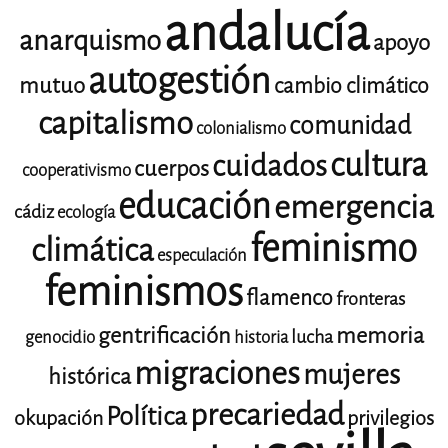
andalucía
anarquismo
apoyo
autogestión
mutuo
cambio climático
capitalismo
comunidad
colonialismo
cultura
cuidados
cuerpos
cooperativismo
educación
emergencia
cádiz
ecología
feminismo
climática
especulación
feminismos
flamenco
fronteras
gentrificación
memoria
lucha
genocidio
historia
migraciones
mujeres
histórica
precariedad
Política
okupación
privilegios