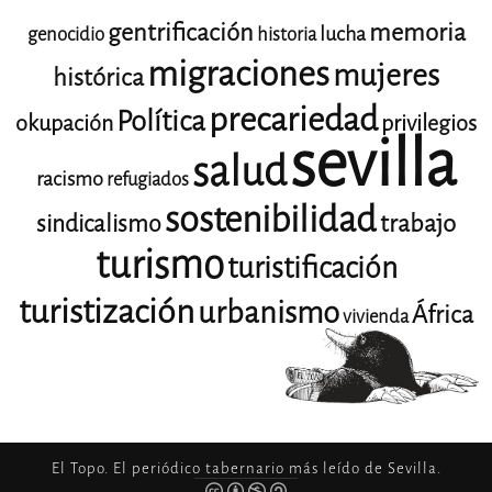
gentrificación
memoria
lucha
genocidio
historia
migraciones
mujeres
histórica
precariedad
Política
okupación
privilegios
sevilla
salud
racismo
refugiados
sostenibilidad
trabajo
sindicalismo
turismo
turistificación
turistización
urbanismo
África
vivienda
El Topo. El periódico tabernario más leído de Sevilla.