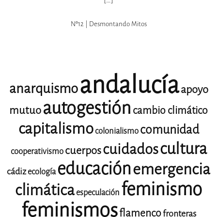
Nº12 | Desmontando Mitos
andalucía
anarquismo
apoyo
autogestión
mutuo
cambio climático
capitalismo
comunidad
colonialismo
cultura
cuidados
cuerpos
cooperativismo
educación
emergencia
cádiz
ecología
feminismo
climática
especulación
feminismos
flamenco
fronteras