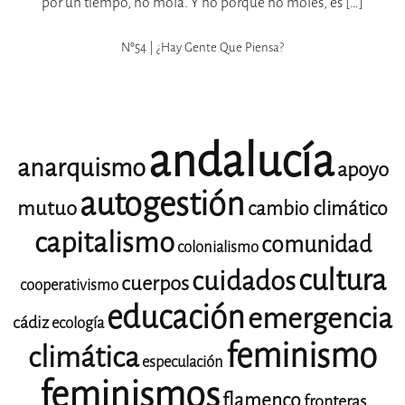
por un tiempo, no mola. Y no porque no moles, es […]
Nº54 | ¿hay Gente Que Piensa?
andalucía
anarquismo
apoyo
autogestión
mutuo
cambio climático
capitalismo
comunidad
colonialismo
cultura
cuidados
cuerpos
cooperativismo
educación
emergencia
cádiz
ecología
feminismo
climática
especulación
feminismos
flamenco
fronteras