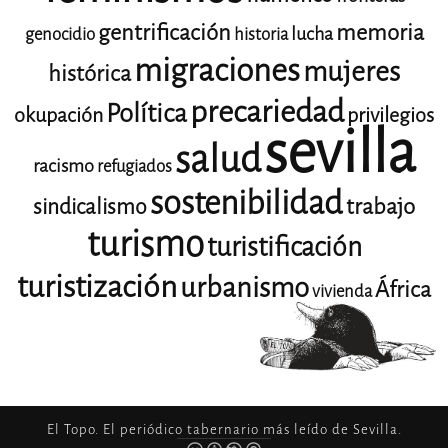
gentrificación
memoria
lucha
genocidio
historia
migraciones
mujeres
histórica
precariedad
Política
okupación
privilegios
sevilla
salud
racismo
refugiados
sostenibilidad
trabajo
sindicalismo
turismo
turistificación
turistización
urbanismo
África
vivienda
El Topo. El periódico tabernario más leído de Sevilla.