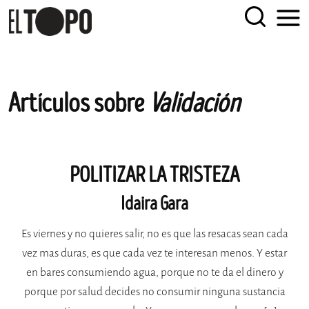
EL TOPO
El periódico tabernario más leído de Sevilla
Skip
Artículos sobre
Validación
to
content
POLITIZAR LA TRISTEZA
Idaira Gara
Es viernes y no quieres salir, no es que las resacas sean cada
vez mas duras, es que cada vez te interesan menos. Y estar
en bares consumiendo agua, porque no te da el dinero y
porque por salud decides no consumir ninguna sustancia