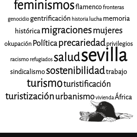
feminismos
flamenco
fronteras
gentrificación
memoria
lucha
genocidio
historia
migraciones
mujeres
histórica
precariedad
Política
okupación
privilegios
sevilla
salud
racismo
refugiados
sostenibilidad
trabajo
sindicalismo
turismo
turistificación
turistización
urbanismo
África
vivienda