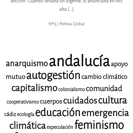
sección. Cuando llevaba un urgente, lo anunciaba en voz
alta […]
Nº15 | Política Global
andalucía
anarquismo
apoyo
autogestión
mutuo
cambio climático
capitalismo
comunidad
colonialismo
cultura
cuidados
cuerpos
cooperativismo
educación
emergencia
cádiz
ecología
feminismo
climática
especulación