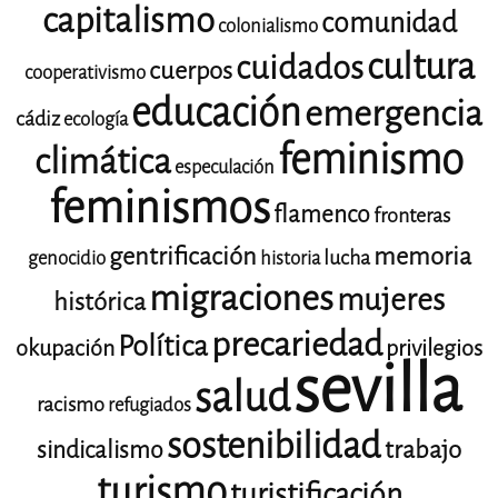
capitalismo
comunidad
colonialismo
cultura
cuidados
cuerpos
cooperativismo
educación
emergencia
cádiz
ecología
feminismo
climática
especulación
feminismos
flamenco
fronteras
gentrificación
memoria
lucha
genocidio
historia
migraciones
mujeres
histórica
precariedad
Política
okupación
privilegios
sevilla
salud
racismo
refugiados
sostenibilidad
trabajo
sindicalismo
turismo
turistificación