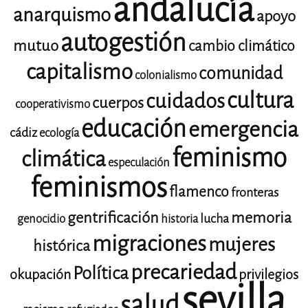
andalucía
anarquismo
apoyo
autogestión
mutuo
cambio climático
capitalismo
comunidad
colonialismo
cultura
cuidados
cuerpos
cooperativismo
educación
emergencia
cádiz
ecología
feminismo
climática
especulación
feminismos
flamenco
fronteras
gentrificación
memoria
lucha
genocidio
historia
migraciones
mujeres
histórica
precariedad
Política
okupación
privilegios
sevilla
salud