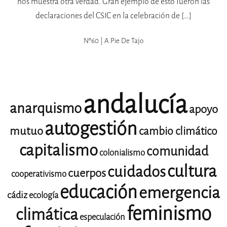
nos muestra otra verdad. Gran ejemplo de esto fueron las
declaraciones del CSIC en la celebración de […]
Nº60 | A Pie De Tajo
andalucía
anarquismo
apoyo
autogestión
mutuo
cambio climático
capitalismo
comunidad
colonialismo
cultura
cuidados
cuerpos
cooperativismo
educación
emergencia
cádiz
ecología
feminismo
climática
especulación