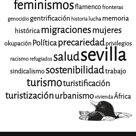
feminismos
flamenco
fronteras
gentrificación
memoria
lucha
genocidio
historia
migraciones
mujeres
histórica
precariedad
Política
okupación
privilegios
sevilla
salud
racismo
refugiados
sostenibilidad
trabajo
sindicalismo
turismo
turistificación
turistización
urbanismo
África
vivienda