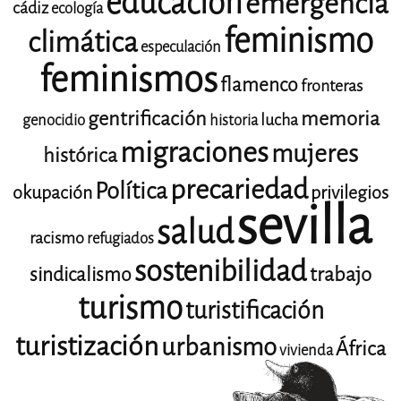
educación
emergencia
cádiz
ecología
feminismo
climática
especulación
feminismos
flamenco
fronteras
gentrificación
memoria
lucha
genocidio
historia
migraciones
mujeres
histórica
precariedad
Política
okupación
privilegios
sevilla
salud
racismo
refugiados
sostenibilidad
trabajo
sindicalismo
turismo
turistificación
turistización
urbanismo
África
vivienda