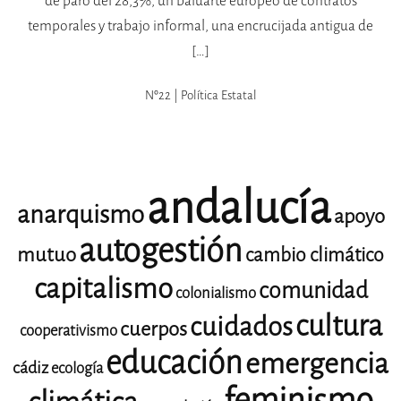
de paro del 28,3%, un baluarte europeo de contratos
temporales y trabajo informal, una encrucijada antigua de
[…]
Nº22 | Política Estatal
andalucía
anarquismo
apoyo
autogestión
mutuo
cambio climático
capitalismo
comunidad
colonialismo
cultura
cuidados
cuerpos
cooperativismo
educación
emergencia
cádiz
ecología
feminismo