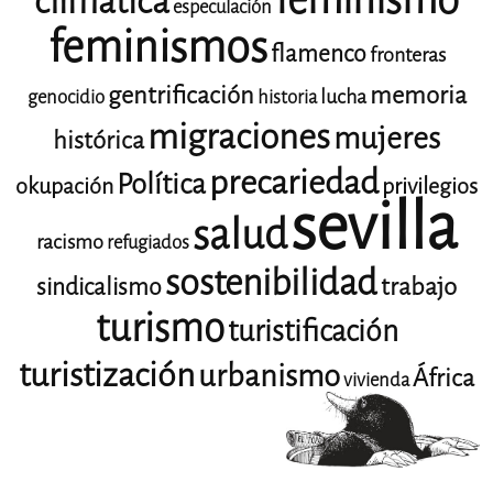
climática
especulación
feminismos
flamenco
fronteras
gentrificación
memoria
lucha
genocidio
historia
migraciones
mujeres
histórica
precariedad
Política
okupación
privilegios
sevilla
salud
racismo
refugiados
sostenibilidad
trabajo
sindicalismo
turismo
turistificación
turistización
urbanismo
África
vivienda