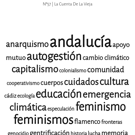
Nº57 | La Cuenta De La Vieja
andalucía
anarquismo
apoyo
autogestión
mutuo
cambio climático
capitalismo
comunidad
colonialismo
cultura
cuidados
cuerpos
cooperativismo
educación
emergencia
cádiz
ecología
feminismo
climática
especulación
feminismos
flamenco
fronteras
gentrificación
memoria
lucha
genocidio
historia