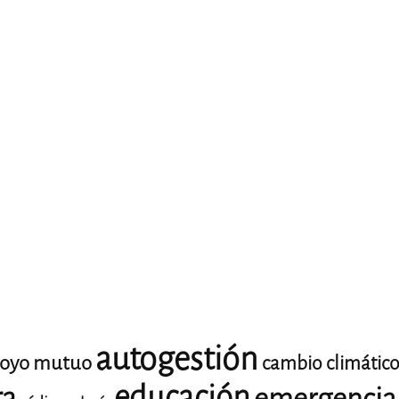
autogestión
oyo mutuo
cambio climátic
educación
ra
emergencia 