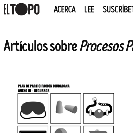
ACERCA
LEE
SUSCRÍBE
EL TOPO
El periódico tabernario más leído de Sevilla
Skip
Artículos sobre
Procesos P
to
content