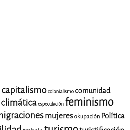
capitalismo
comunidad
o
colonialismo
feminismo
climática
especulación
igraciones
mujeres
Política
okupación
turismo
ilidad