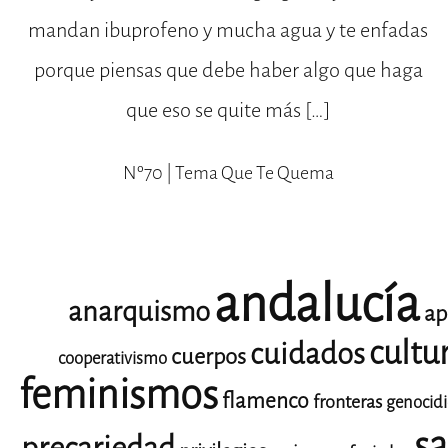
mandan ibuprofeno y mucha agua y te enfadas
porque piensas que debe haber algo que haga
que eso se quite más […]
Nº70 | Tema Que Te Quema
andalucía
anarquismo
ap
cultu
cuidados
cuerpos
cooperativismo
feminismos
flamenco
fronteras
genocid
sa
precariedad