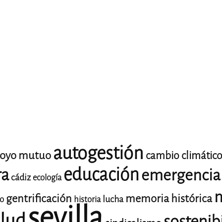
autogestión
oyo mutuo
cambio climátic
educación
ra
emergencia 
cádiz
ecología
m
gentrificación
memoria histórica
lucha
io
historia
sevilla
lud
sostenib