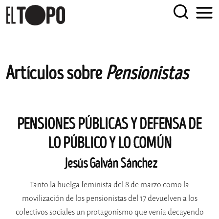
EL TOPO
El periódico tabernario más leído de Sevilla
Skip
Artículos sobre
Pensionistas
to
content
PENSIONES PÚBLICAS Y DEFENSA DE
LO PÚBLICO Y LO COMÚN
Jesús Galván Sánchez
Tanto la huelga feminista del 8 de marzo como la
movilización de los pensionistas del 17 devuelven a los
colectivos sociales un protagonismo que venía decayendo