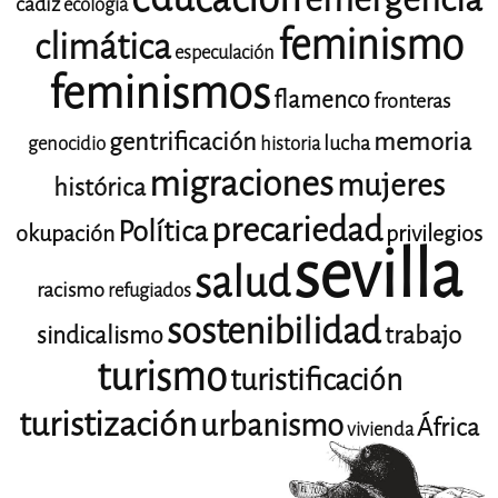
cádiz
ecología
feminismo
climática
especulación
feminismos
flamenco
fronteras
gentrificación
memoria
lucha
genocidio
historia
migraciones
mujeres
histórica
precariedad
Política
okupación
privilegios
sevilla
salud
racismo
refugiados
sostenibilidad
trabajo
sindicalismo
turismo
turistificación
turistización
urbanismo
África
vivienda