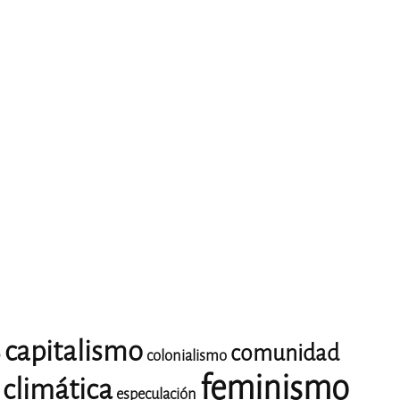
capitalismo
comunidad
o
colonialismo
feminismo
climática
especulación