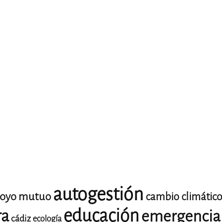
autogestión
oyo mutuo
cambio climátic
educación
ra
emergencia 
cádiz
ecología