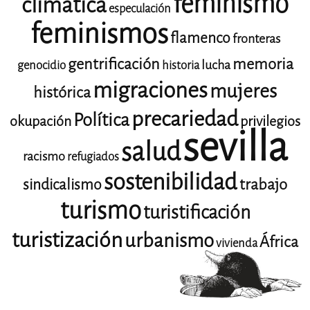
feminismo
climática
especulación
feminismos
flamenco
fronteras
gentrificación
memoria
lucha
genocidio
historia
migraciones
mujeres
histórica
precariedad
Política
okupación
privilegios
sevilla
salud
racismo
refugiados
sostenibilidad
trabajo
sindicalismo
turismo
turistificación
turistización
urbanismo
África
vivienda