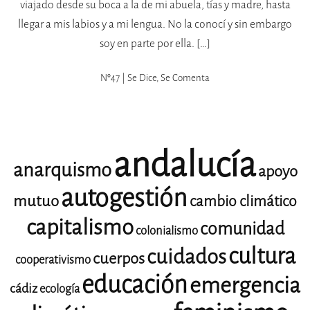
viajado desde su boca a la de mi abuela, tías y madre, hasta
llegar a mis labios y a mi lengua. No la conocí y sin embargo
soy en parte por ella. […]
Nº47 | Se Dice, Se Comenta
andalucía
anarquismo
apoyo
autogestión
mutuo
cambio climático
capitalismo
comunidad
colonialismo
cultura
cuidados
cuerpos
cooperativismo
educación
emergencia
cádiz
ecología