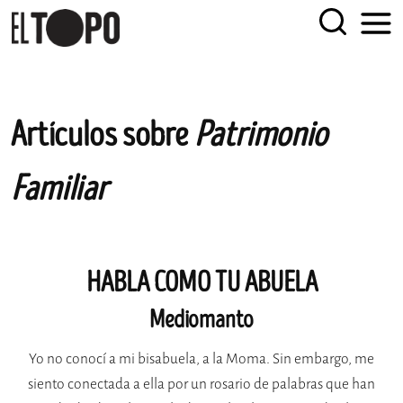
EL TOPO
El periódico tabernario más leído de Sevilla
Skip
Artículos sobre
Patrimonio
to
content
Familiar
HABLA COMO TU ABUELA
Mediomanto
Yo no conocí a mi bisabuela, a la Moma. Sin embargo, me
siento conectada a ella por un rosario de palabras que han