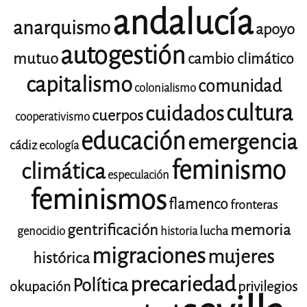
andalucía
anarquismo
apoyo
autogestión
mutuo
cambio climático
capitalismo
comunidad
colonialismo
cultura
cuidados
cuerpos
cooperativismo
educación
emergencia
cádiz
ecología
feminismo
climática
especulación
feminismos
flamenco
fronteras
gentrificación
memoria
lucha
genocidio
historia
migraciones
mujeres
histórica
precariedad
Política
okupación
privilegios