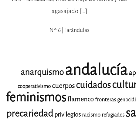
agasajado […]
Nº16 | Farándulas
andalucía
anarquismo
ap
cultu
cuidados
cuerpos
cooperativismo
feminismos
flamenco
fronteras
genocid
sa
precariedad
privilegios
racismo
refugiados