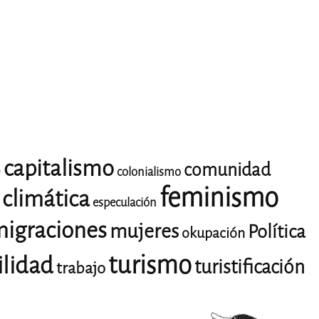
capitalismo
comunidad
o
colonialismo
feminismo
climática
especulación
igraciones
mujeres
Política
okupación
turismo
ilidad
turistificación
trabajo