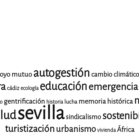
autogestión
oyo mutuo
cambio climátic
educación
ra
emergencia 
cádiz
ecología
m
gentrificación
memoria histórica
lucha
io
historia
sevilla
lud
sostenib
sindicalismo
turistización
urbanismo
África
vivienda