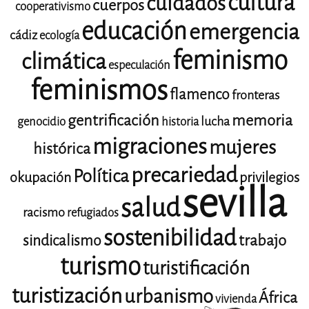
cultura
cuidados
cuerpos
cooperativismo
educación
emergencia
cádiz
ecología
feminismo
climática
especulación
feminismos
flamenco
fronteras
gentrificación
memoria
lucha
genocidio
historia
migraciones
mujeres
histórica
precariedad
Política
okupación
privilegios
sevilla
salud
racismo
refugiados
sostenibilidad
trabajo
sindicalismo
turismo
turistificación
turistización
urbanismo
África
vivienda