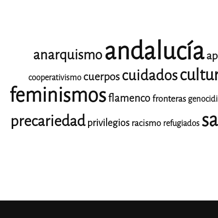
andalucía
anarquismo
ap
cultu
cuidados
cuerpos
cooperativismo
feminismos
flamenco
fronteras
genocid
sa
precariedad
privilegios
racismo
refugiados