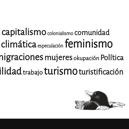
capitalismo
comunidad
o
colonialismo
feminismo
climática
especulación
igraciones
mujeres
Política
okupación
turismo
ilidad
turistificación
trabajo