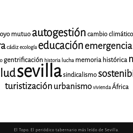
autogestión
oyo mutuo
cambio climátic
educación
ra
emergencia 
cádiz
ecología
m
gentrificación
memoria histórica
lucha
io
historia
sevilla
lud
sostenib
sindicalismo
turistización
urbanismo
África
vivienda
El Topo. El periódico tabernario más leído de Sevilla.