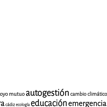
autogestión
oyo mutuo
cambio climátic
educación
ra
emergencia 
cádiz
ecología